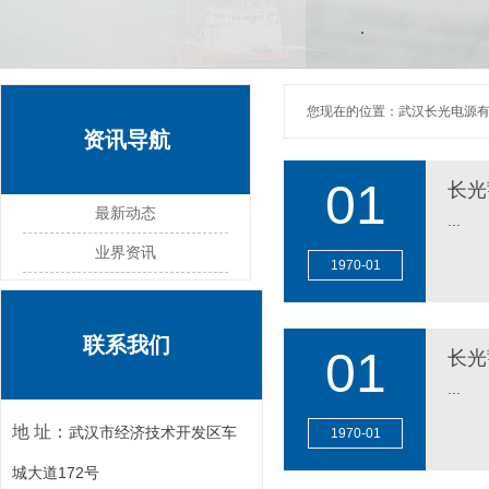
您现在的位置：
武汉长光电源
资讯导航
01
长光
最新动态
...
业界资讯
1970
-
01
MORE
联系我们
01
长光
...
地 址：
武汉市经济技术开发区车
1970
-
01
MORE
城大道172号